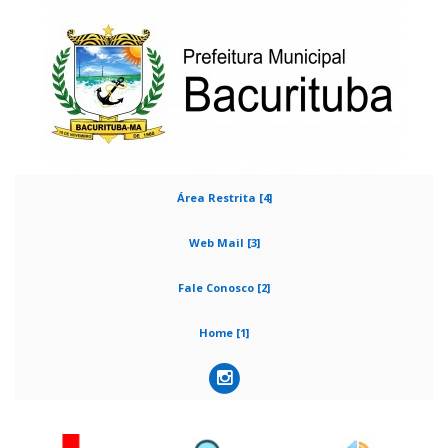
Área Restrita [4]
Web Mail [3]
Fale Conosco [2]
Home [1]