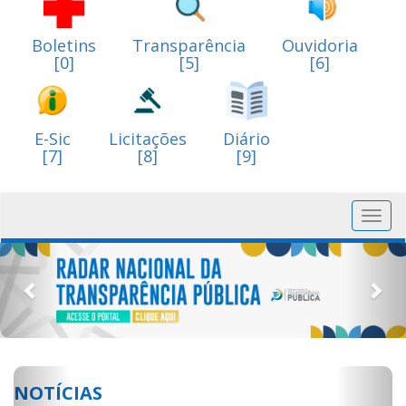
Boletins
Transparência
Ouvidoria
[0]
[5]
[6]
E-Sic
Licitações
Diário
[7]
[8]
[9]
Toggl
navig
Previous
Nex
Previous
Next
NOTÍCIAS