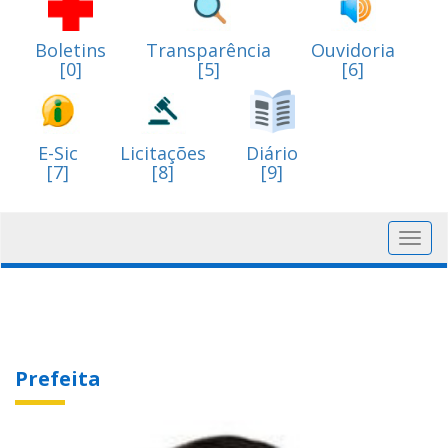
Boletins
Transparência
Ouvidoria
[0]
[5]
[6]
E-Sic
Licitações
Diário
[7]
[8]
[9]
Toggl
navig
Prefeita