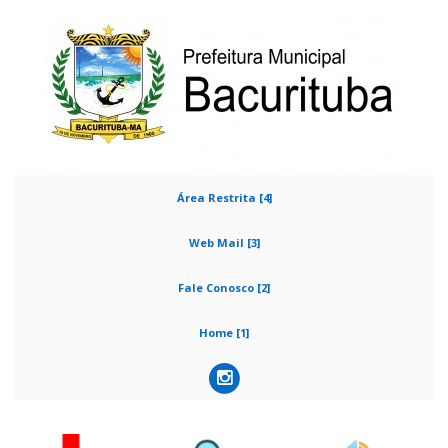
Área Restrita [4]
Web Mail [3]
Fale Conosco [2]
Home [1]