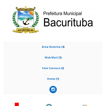
Área Restrita [4]
Web Mail [3]
Fale Conosco [2]
Home [1]