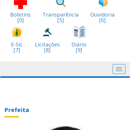
Boletins
Transparência
Ouvidoria
[0]
[5]
[6]
E-Sic
Licitações
Diário
[7]
[8]
[9]
Toggl
navig
Prefeita