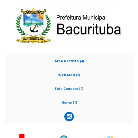
Área Restrita [4]
Web Mail [3]
Fale Conosco [2]
Home [1]