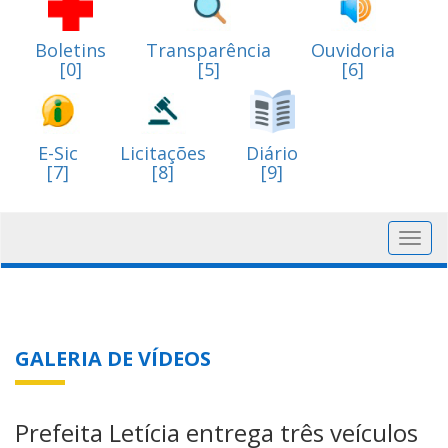
Boletins
Transparência
Ouvidoria
[0]
[5]
[6]
E-Sic
Licitações
Diário
[7]
[8]
[9]
Toggl
navig
GALERIA DE VÍDEOS
Prefeita Letícia entrega três veículos