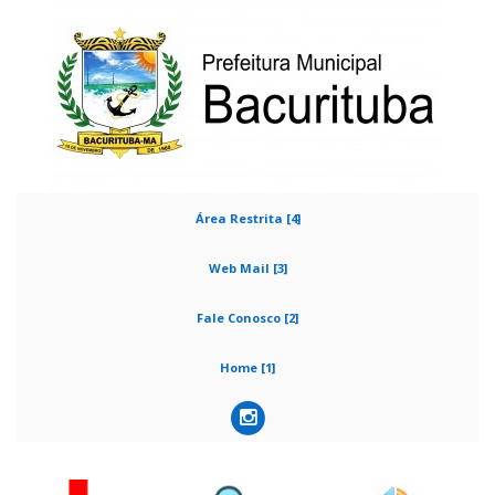
Área Restrita [4]
Web Mail [3]
Fale Conosco [2]
Home [1]