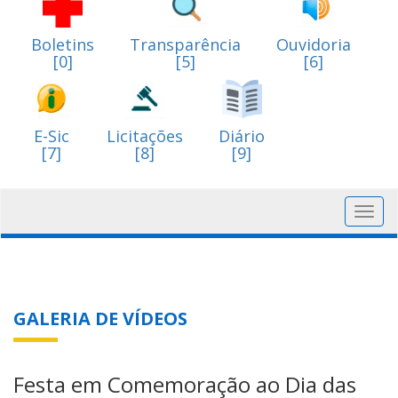
Boletins
Transparência
Ouvidoria
[0]
[5]
[6]
E-Sic
Licitações
Diário
[7]
[8]
[9]
Toggl
navig
GALERIA DE VÍDEOS
Festa em Comemoração ao Dia das